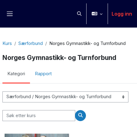
Gå til hovedinnhold
Logg inn
Veksle inndata for søk
Sidepanel
Kurs
Særforbund
Norges Gymnastikk- og Turnforbund
Norges Gymnastikk- og Turnforbund
Kategori
Rapport
Kurskategorier
Søk etter kurs
Søk etter kurs