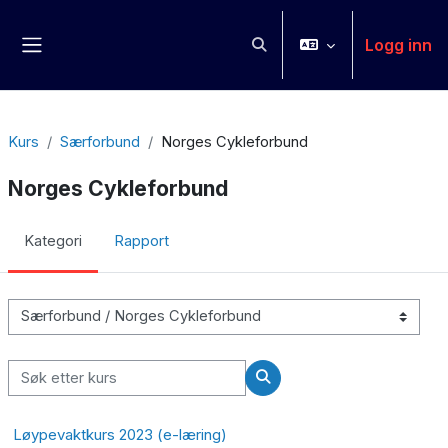
Gå til hovedinnhold
Logg inn
Veksle inndata for søk
Sidepanel
Kurs
Særforbund
Norges Cykleforbund
Norges Cykleforbund
Kategori
Rapport
Kurskategorier
Søk etter kurs
Søk etter kurs
Løypevaktkurs 2023 (e-læring)