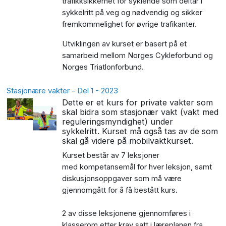
trafikksikkerhet for syklende som deltar i
sykkelritt på veg og nødvendig og sikker
fremkommelighet for øvrige trafikanter.
Utviklingen av kurset er basert på et
samarbeid mellom Norges Cykleforbund og
Norges Triatlonforbund.
Stasjonære vakter - Del 1 - 2023
Dette er et kurs for private vakter som
skal bidra som stasjonær vakt (vakt med
reguleringsmyndighet) under
sykkelritt. Kurset må også tas av de som
skal gå videre på mobilvaktkurset.
Kurset består av 7 leksjoner
med kompetansemål for hver leksjon, samt
diskusjonsoppgaver som må være
gjennomgått for å få bestått kurs.
2 av disse leksjonene gjennomføres i
klasserom etter krav satt i læreplanen fra