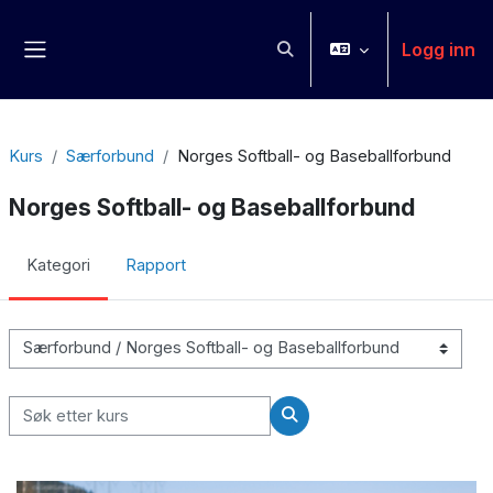
Gå til hovedinnhold
Logg inn
Veksle inndata for søk
Sidepanel
Kurs
Særforbund
Norges Softball- og Baseballforbund
Norges Softball- og Baseballforbund
Kategori
Rapport
Kurskategorier
Søk etter kurs
Søk etter kurs