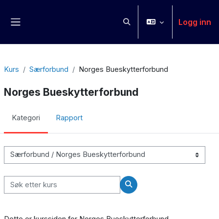
Gå til hovedinnhold
Logg inn
Veksle inndata for søk
Sidepanel
Kurs
Særforbund
Norges Bueskytterforbund
Norges Bueskytterforbund
Kategori
Rapport
Kurskategorier
Søk etter kurs
Søk etter kurs
Dette er kurssiden for Norges Bueskytterforbund.