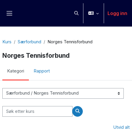
Gå til hovedinnhold
Logg inn
Veksle inndata for søk
Sidepanel
Kurs
Særforbund
Norges Tennisforbund
Norges Tennisforbund
Kategori
Rapport
Kurskategorier
Søk etter kurs
Søk etter kurs
Utvid alt