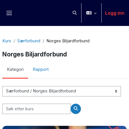
Gå til hovedinnhold
Logg inn
Veksle inndata for søk
Sidepanel
Kurs
Særforbund
Norges Biljardforbund
Norges Biljardforbund
Kategori
Rapport
Kurskategorier
Søk etter kurs
Søk etter kurs