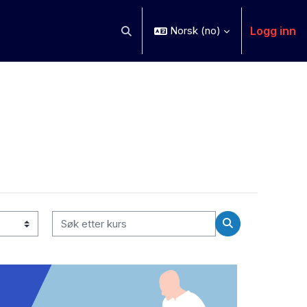
Logg inn
Norsk ‎(no)‎
Veksle inndata for søk
Søk etter kurs
Søk etter kurs