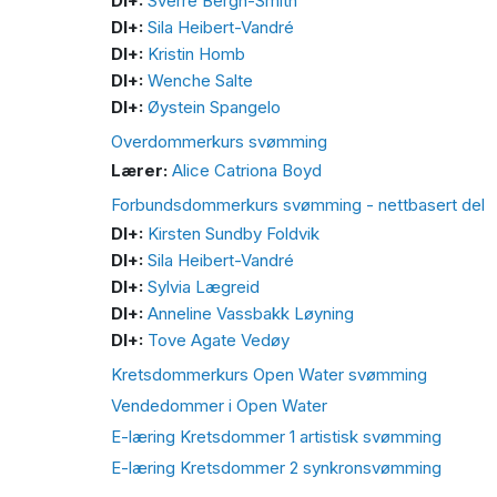
DI+:
Sverre Bergh-Smith
DI+:
Sila Heibert-Vandré
DI+:
Kristin Homb
DI+:
Wenche Salte
DI+:
Øystein Spangelo
Overdommerkurs svømming
Lærer:
Alice Catriona Boyd
Forbundsdommerkurs svømming - nettbasert del
DI+:
Kirsten Sundby Foldvik
DI+:
Sila Heibert-Vandré
DI+:
Sylvia Lægreid
DI+:
Anneline Vassbakk Løyning
DI+:
Tove Agate Vedøy
Kretsdommerkurs Open Water svømming
Vendedommer i Open Water
E-læring Kretsdommer 1 artistisk svømming
E-læring Kretsdommer 2 synkronsvømming