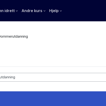
n idrett
Andre kurs
Hjelp
Dommerutdanning