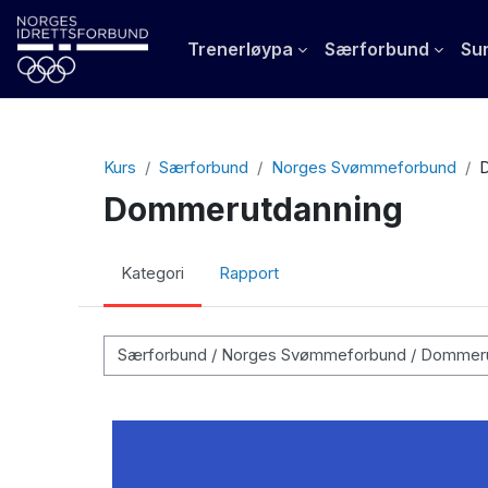
Gå til hovedinnhold
Trenerløypa
Særforbund
Sun
Kurs
Særforbund
Norges Svømmeforbund
Dommerutdanning
Kategori
Rapport
Kurskategorier