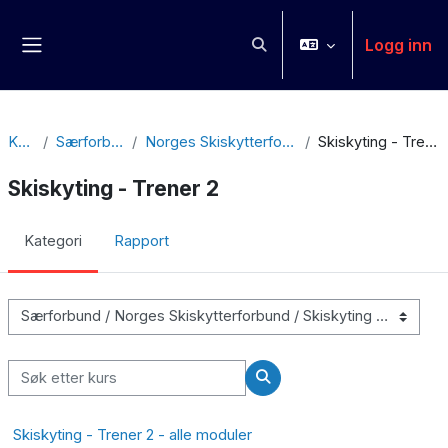
Gå til hovedinnhold
Logg inn
Veksle inndata for søk
Sidepanel
Kurs
Særforbund
Norges Skiskytterforbund
Skiskyting - Trener 2
Skiskyting - Trener 2
Kategori
Rapport
Kurskategorier
Søk etter kurs
Søk etter kurs
Skiskyting - Trener 2 - alle moduler