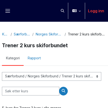
Gå til hovedinnhold
Logg inn
Veksle inndata for søk
Sidepanel
Kurs
Særforbund
Norges Skiforbund
Trener 2 kurs skiforbundet
Trener 2 kurs skiforbundet
Kategori
Rapport
Kurskategorier
Søk etter kurs
Søk etter kurs
E-kurs for Trener 2 kurs i alle grener.