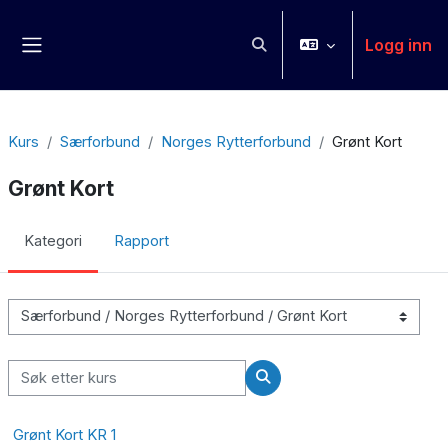
Gå til hovedinnhold
Logg inn
Veksle inndata for søk
Sidepanel
Kurs
Særforbund
Norges Rytterforbund
Grønt Kort
Grønt Kort
Kategori
Rapport
Kurskategorier
Søk etter kurs
Søk etter kurs
Grønt Kort KR 1