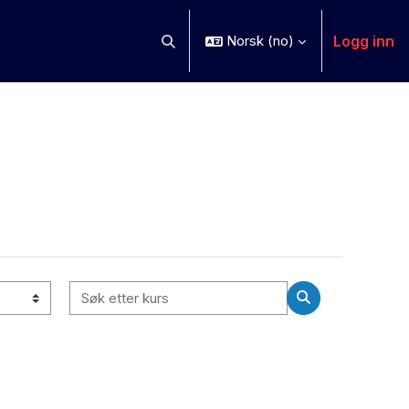
Logg inn
Norsk ‎(no)‎
Veksle inndata for søk
Søk etter kurs
Søk etter kurs