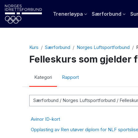
Gå til hovedinnhold
Trenerløypa
Særforbund
Sun
Kurs
Særforbund
Norges Luftsportforbund
Felleskurs som gjelder 
Kategori
Rapport
Kurskategorier
Avinor ID-kort
Opplasting av Ren utøver diplom for NLF sportslis