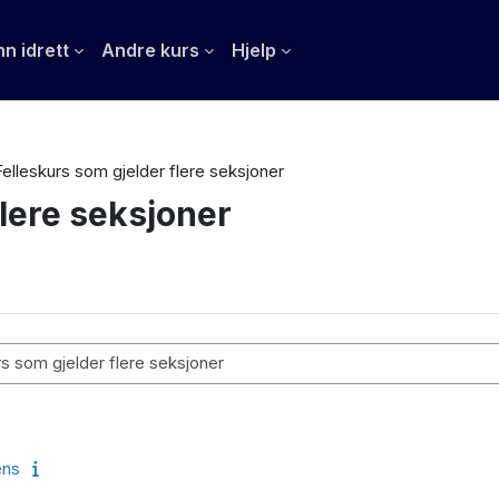
n idrett
Andre kurs
Hjelp
Felleskurs som gjelder flere seksjoner
flere seksjoner
ens