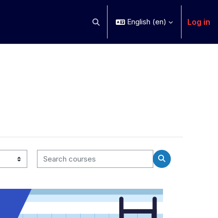
Log in
English ‎(en)‎
Toggle search input
Search courses
Search courses