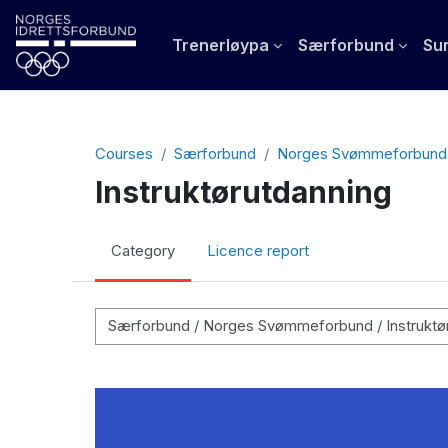
Skip to main content
Trenerløypa
Særforbund
Sun
Courses
Særforbund
Norges Svømmeforbund
Instruktørutdanning
Category
Licence report
Course categories