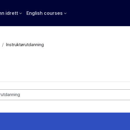
n idrett
English courses
Instruktørutdanning