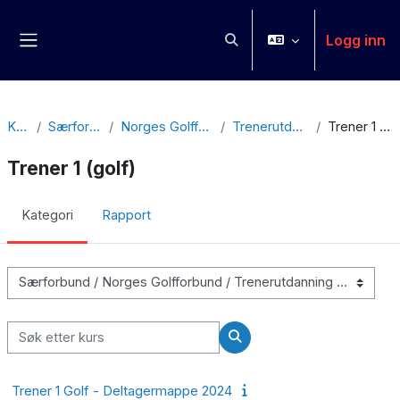
Gå til hovedinnhold
Logg inn
Veksle inndata for søk
Sidepanel
Kurs
Særforbund
Norges Golfforbund
Trenerutdanning
Trener 1 (golf)
Trener 1 (golf)
Kategori
Rapport
Kurskategorier
Søk etter kurs
Søk etter kurs
Trener 1 Golf - Deltagermappe 2024