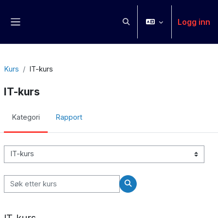
Gå til hovedinnhold
Logg inn
Veksle inndata for søk
Sidepanel
Kurs
IT-kurs
IT-kurs
Kategori
Rapport
Kurskategorier
Søk etter kurs
Søk etter kurs
IT-kurs