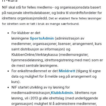
NIF skal stå for felles medlems- og organisasjonsdata basert
på nasjonale idrettsdatabaser, og bidra til stordriftsfordeler for
idrettens organisasjonsledd.
Det er etablert flere felles løsninger
for idretten som er tatt i bruk av mange særforbund.
For klubber er det
løsningene
SportsAdmin
(administrasjon av
medlemmer, organisasjoner, lisenser, arrangement, kurs
samt distribusjon av informasjon) og
KlubbenOnline/Verktøykassa (medlemsregister,
hjemmesideløsning, idrettsregistrering med mer) som er
de mest sentrale løsningene.
For enkeltmedlemmet er det
MinIdrett
(tilgang til egne
data og mulighet for å melde seg på arrangement og
kurs).
NIF startet utvikling av ny løsning for
medlemsadministrasjon,
KlubbAdmin
.
Idrettens nye
løsning, vil i 2013 gi alle idrettslag (med underliggende
organisasjon) mulighet til å administrere medlemmer,