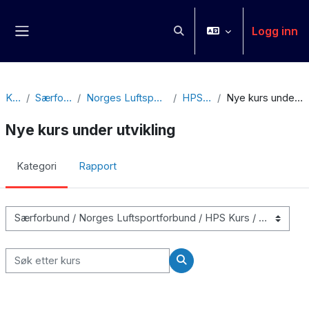
Gå til hovedinnhold
Logg inn
Veksle inndata for søk
Sidepanel
Kurs
Særforbund
Norges Luftsportforbund
HPS Kurs
Nye kurs under utvikling
Nye kurs under utvikling
Kategori
Rapport
Kurskategorier
Søk etter kurs
Søk etter kurs