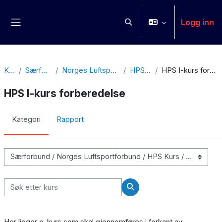
Gå til hovedinnhold
Logg inn
Veksle inndata for søk
Sidepanel
Kurs
Særforbund
Norges Luftsportforbund
HPS Kurs
HPS I-kurs forberedelse
HPS I-kurs forberedelse
Kategori
Rapport
Kurskategorier
Søk etter kurs
Søk etter kurs
Her ligger e-kurs som skal gjennomføres i forkant av