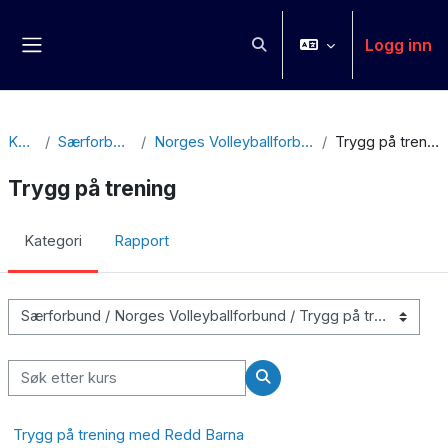
Gå til hovedinnhold
Logg inn
Veksle inndata for søk
Sidepanel
Kurs
Særforbund
Norges Volleyballforbund
Trygg på trening
Trygg på trening
Kategori
Rapport
Kurskategorier
Søk etter kurs
Søk etter kurs
Trygg på trening med Redd Barna