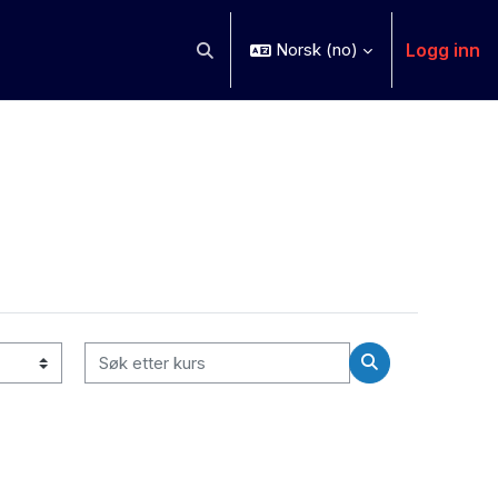
Logg inn
Norsk ‎(no)‎
Veksle inndata for søk
Søk etter kurs
Søk etter kurs