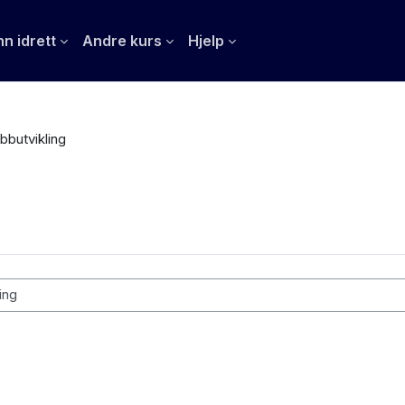
n idrett
Andre kurs
Hjelp
bbutvikling