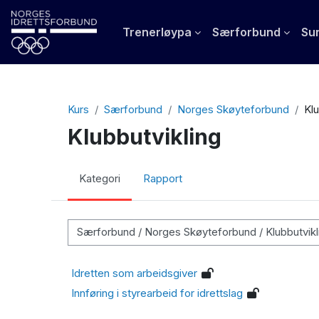
Gå til hovedinnhold
Trenerløypa
Særforbund
Sun
Kurs
Særforbund
Norges Skøyteforbund
Klu
Klubbutvikling
Kategori
Rapport
Kurskategorier
Idretten som arbeidsgiver
Innføring i styrearbeid for idrettslag