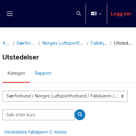
Gå til hovedinnhold
Logg inn
Veksle inndata for søk
Sidepanel
Kurs
Særforbund
Norges Luftsportforbund
Fallskjerm
Utstedelser
Utstedelser
Kategori
Rapport
Kurskategorier
Søk etter kurs
Søk etter kurs
Utstedelse fallskjerm C-lisens