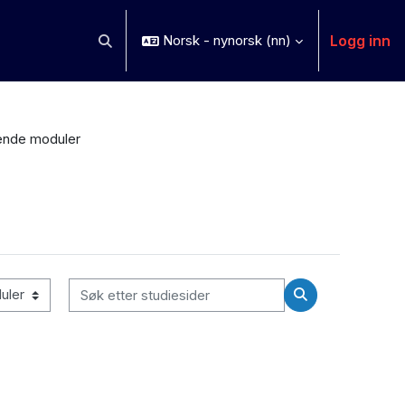
Logg inn
Norsk - nynorsk ‎(nn)‎
Veksle inndata for søk
ende moduler
Søk etter studiesider
Søk etter studies