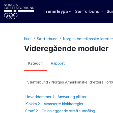
Gå til hovudinnhaldet
Trenerløypa
Særforbund
Sun
Kurs
Særforbund
Norges Amerikanske Idrette
Videregående moduler
Kategori
Rapport
Kurskategoriar
Hoveddommer 1 - Ansvar og plikter
Klokka 2 - Avanserte klokkeregler
Straff 2 - Grunnleggende straffeutmåling