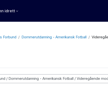
n idrett
rs Forbund
Dommerutdanning - Amerikansk Fotball
Videregå