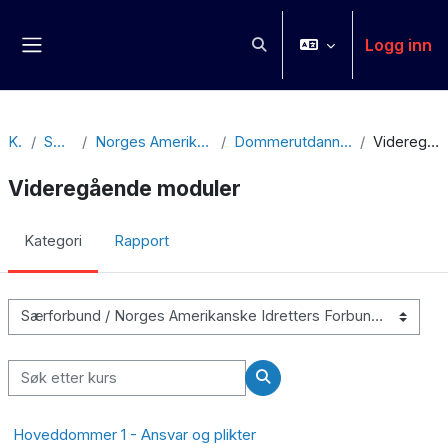
Gå til hovedinnhold
Logg inn
Veksle inndata for søk
Sidepanel
Kurs
Særforbund
Norges Amerikanske Idretters Forbund
Dommerutdanning - Amerikansk Fotball
Videregående moduler
Videregående moduler
Kategori
Rapport
Kurskategorier
Søk etter kurs
Søk etter kurs
Hoveddommer 1 - Ansvar og plikter