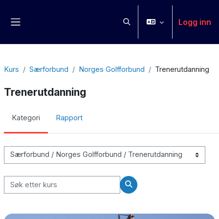
Gå til hovedinnhold
Logg inn
Veksle inndata for søk
Sidepanel
Kurs
Særforbund
Norges Golfforbund
Trenerutdanning
Trenerutdanning
Kategori
Rapport
Kurskategorier
Søk etter kurs
Søk etter kurs