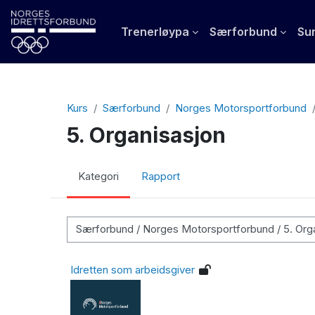
Gå til hovedinnhold
Trenerløypa
Særforbund
Sun
Kurs
Særforbund
Norges Motorsportforbund
5. Organisasjon
Kategori
Rapport
Kurskategorier
Idretten som arbeidsgiver