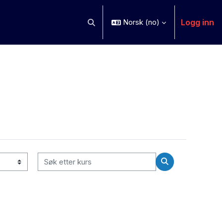
Logg inn
Norsk ‎(no)‎
Veksle inndata for søk
Søk etter kurs
Søk etter kurs