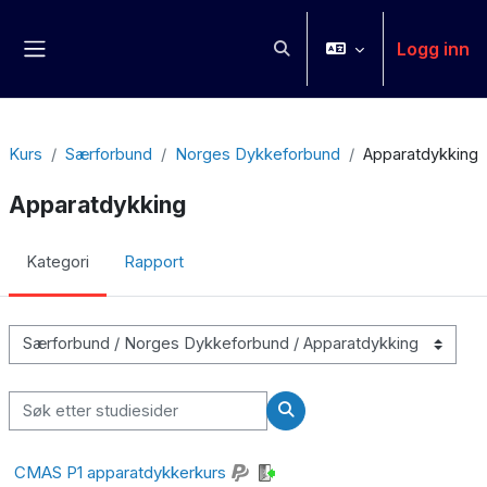
Gå til hovudinnhaldet
Logg inn
Veksle inndata for søk
Sidepanel
Kurs
Særforbund
Norges Dykkeforbund
Apparatdykking
Apparatdykking
Kategori
Rapport
Kurskategoriar
Søk etter studiesider
Søk etter studiesider
CMAS P1 apparatdykkerkurs