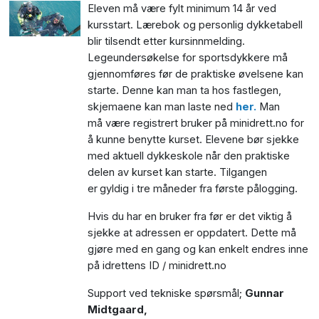
Eleven må være fylt minimum 14 år ved
kursstart. Lærebok og personlig dykketabell
blir tilsendt etter kursinnmelding.
Legeundersøkelse for sportsdykkere må
gjennomføres før de praktiske øvelsene kan
starte. Denne kan man ta hos fastlegen,
skjemaene kan man laste ned
her.
Man
må være registrert bruker på minidrett.no for
å kunne benytte kurset. Elevene bør sjekke
med aktuell dykkeskole når den praktiske
delen av kurset kan starte.
Tilgangen
er
gyldig i tre måneder fra første pålogging.
Hvis du har en bruker fra før er det viktig å
sjekke at adressen er oppdatert. Dette må
gjøre med en gang og kan enkelt endres inne
på idrettens ID / minidrett.no
Support ved tekniske spørsmål;
Gunnar
Midtgaard,