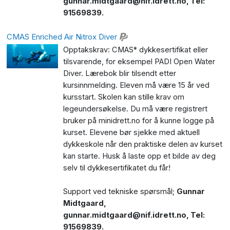
gunnar.midtgaard@nif.idrett.no
, Tel:
91569839.
CMAS Enriched Air Nitrox Diver
Opptakskrav: CMAS* dykkesertifikat eller
tilsvarende, for eksempel PADI Open Water
Diver. Lærebok blir tilsendt etter
kursinnmelding. Eleven må være 15 år ved
kursstart. Skolen kan stille krav om
legeundersøkelse. Du må være registrert
bruker på minidrett.no for å kunne logge på
kurset. Elevene bør sjekke med aktuell
dykkeskole når den praktiske delen av kurset
kan starte. Husk å laste opp et bilde av deg
selv til dykkesertifikatet du får!
Support ved tekniske spørsmål;
Gunnar
Midtgaard,
gunnar.midtgaard@nif.idrett.no
, Tel:
91569839.