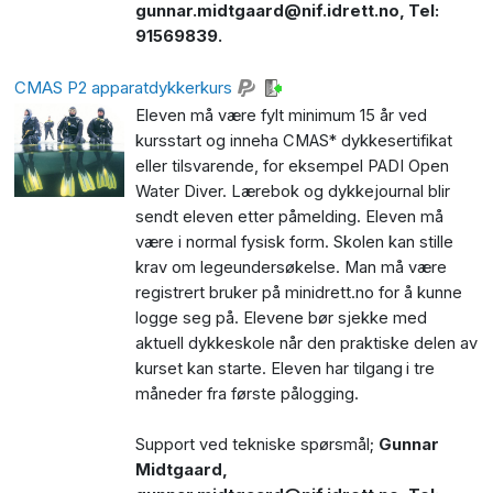
gunnar.midtgaard@nif.idrett.no
, Tel:
91569839.
CMAS P2 apparatdykkerkurs
Eleven må være fylt minimum 15 år ved
kursstart og inneha CMAS* dykkesertifikat
eller tilsvarende, for eksempel PADI Open
Water Diver. Lærebok og dykkejournal blir
sendt eleven etter påmelding. Eleven må
være i normal fysisk form. Skolen kan stille
krav om legeundersøkelse. Man må være
registrert bruker på minidrett.no for å kunne
logge seg på. Elevene bør sjekke med
aktuell dykkeskole når den praktiske delen av
kurset kan starte.
Eleven har tilgang
i tre
måneder fra første pålogging.
Support ved tekniske spørsmål;
Gunnar
Midtgaard,