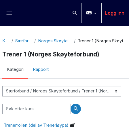
Gå til hovedinnhold
Logg inn
Veksle inndata for søk
Sidepanel
Kurs
Særforbund
Norges Skøyteforbund
Trener 1 (Norges Skøyteforbund)
Trener 1 (Norges Skøyteforbund)
Kategori
Rapport
Kurskategorier
Søk etter kurs
Søk etter kurs
Trenerrollen (del av Trenerløypa)