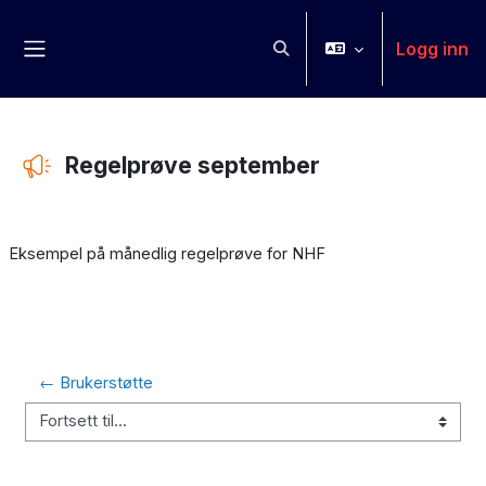
Gå til hovedinnhold
Logg inn
Veksle inndata for søk
Sidepanel
Regelprøve september
Fullføringsbetingelser
Eksempel på månedlig regelprøve for NHF
← Brukerstøtte
Fortsett til...