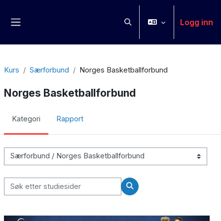
Gå til hovudinnhaldet
Logg inn
Veksle inndata for søk
Sidepanel
Kurs
Særforbund
Norges Basketballforbund
Norges Basketballforbund
Kategori
Rapport
Kurskategoriar
Søk etter studiesider
Søk etter studiesider