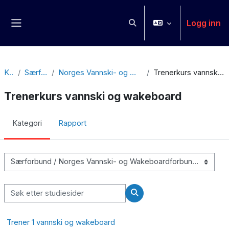
Gå til hovudinnhaldet
Logg inn
Veksle inndata for søk
Sidepanel
Kurs
Særforbund
Norges Vannski- og Wakeboardforbund
Trenerkurs vannski og wakeboard
Trenerkurs vannski og wakeboard
Kategori
Rapport
Kurskategoriar
Søk etter studiesider
Søk etter studiesider
Trener 1 vannski og wakeboard