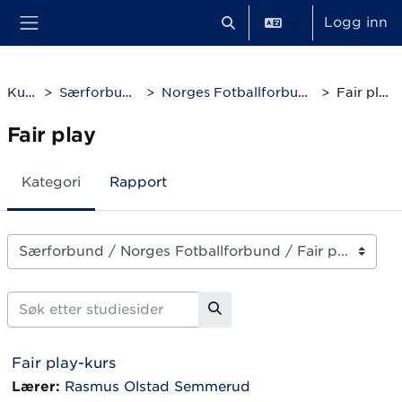
Gå til hovudinnhaldet
Logg inn
Veksle inndata for søk
Sidepanel
Kurs
Særforbund
Norges Fotballforbund
Fair play
Fair play
Kategori
Rapport
Kurskategoriar
Søk etter studiesider
Søk etter studiesider
Fair play-kurs
Lærer:
Rasmus Olstad Semmerud