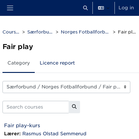
Skip to main content
Log in
Toggle search input
Side panel
Courses
Særforbund
Norges Fotballforbund
Fair play
Fair play
Category
Licence report
Course categories
Search courses
Search courses
Fair play-kurs
Lærer:
Rasmus Olstad Semmerud