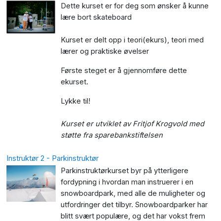
Dette kurset er for deg som ønsker å kunne
lære bort skateboard
Kurset er delt opp i teori(ekurs), teori med
lærer og praktiske øvelser
Første steget er å gjennomføre dette
ekurset.
Lykke til!
Kurset er utviklet av Fritjof Krogvold med
støtte fra sparebankstiftelsen
Instruktør 2 - Parkinstruktør
Parkinstruktørkurset byr på ytterligere
fordypning i hvordan man instruerer i en
snowboardpark, med alle de muligheter og
utfordringer det tilbyr. Snowboardparker har
blitt svært populære, og det har vokst frem