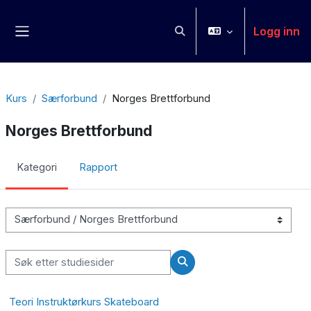
Gå til hovudinnhaldet
Logg inn
Veksle inndata for søk
Sidepanel
Kurs
Særforbund
Norges Brettforbund
Norges Brettforbund
Kategori
Rapport
Kurskategoriar
Søk etter studiesider
Søk etter studiesider
Teori Instruktørkurs Skateboard